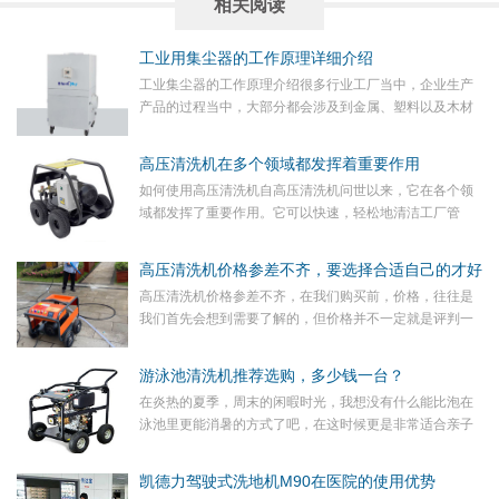
相关阅读
工业用集尘器的工作原理详细介绍
工业集尘器的工作原理介绍很多行业工厂当中，企业生产
产品的过程当中，大部分都会涉及到金属、塑料以及木材
的抛光打磨以及切割切屑等工艺流程。这个时候就会产生
大量的粉尘废弃造成大气的污染，这种粉尘废气还会导
​高压清洗机在多个领域都发挥着重要作用
致...
如何使用高压清洗机自高压清洗机问世以来，它在各个领
域都发挥了重要作用。它可以快速，轻松地清洁工厂管
道，各种类型的车辆，道路，船舶甲板或建筑物的高墙。
超高压水刀也可用于切割硬金属物体等。但是，事物具有
高压清洗机价格参差不齐，要选择合适自己的才好
双...
高压清洗机价格参差不齐，在我们购买前，价格，往往是
我们首先会想到需要了解的，但价格并不一定就是评判一
件机器好坏的最重要的标准，当把高压清洗机的价格看得
太重要，反而不一定能挑选到适合自己的机器。其实我
游泳池清洗机推荐选购，多少钱一台？
认...
在炎热的夏季，周末的闲暇时光，我想没有什么能比泡在
泳池里更能消暑的方式了吧，在这时候更是非常适合亲子
出行游玩的好去处。那怎么能快速地将游泳池清洗干净，
投入使用呢？游泳馆的清洁工作对于清洁人员来说往往
凯德力驾驶式洗地机M90在医院的使用优势
非...