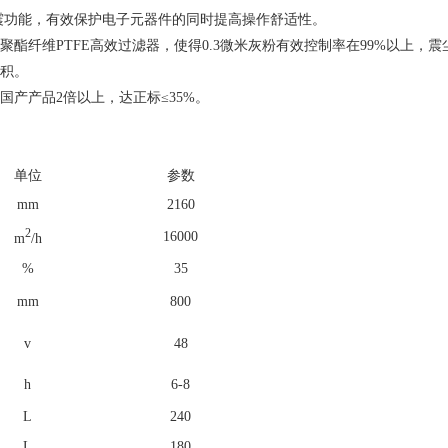
减震功能，有效保护电子元器件的同时提高操作舒适性。
聚酯纤维PTFE高效过滤器，使得0.3微米灰粉有效控制率在99%以上，
容积。
国产产品2倍以上，达正标≤35%。
单位
参数
mm
2160
2
16000
m
/h
%
35
mm
800
v
48
h
6-8
L
240
L
180