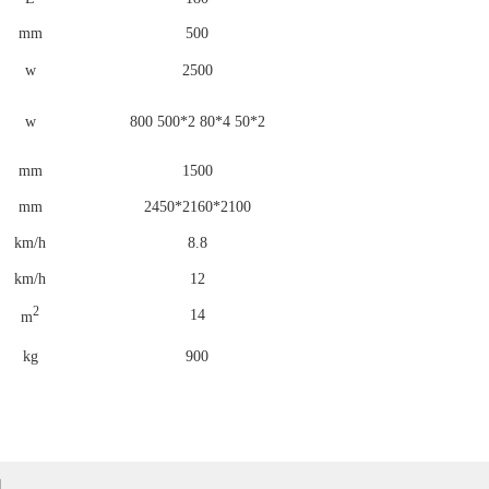
mm
500
w
2500
w
800 500*2 80*4 50*2
mm
1500
mm
2450*2160*2100
km/h
8.8
km/h
12
2
14
m
kg
900
机