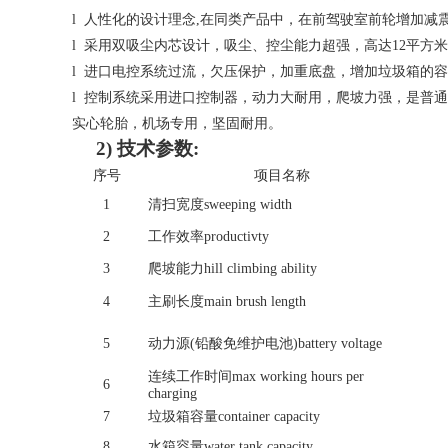
l 人性化的设计理念,在同类产品中，在前驾驶室前轮增加
l 采用双吸尘内芯设计，吸尘、控尘能力超强，高达12平方米
l 进口电控系统过流，欠压保护，加重底盘，增加垃圾箱的
l 控制系统采用进口控制器，动力大耐用，爬坡力强，是普通
实心轮胎，机场专用，坚固耐用。
2)
技术参数:
序号
项目名称
1
清扫宽度sweeping width
2
工作效率productivty
3
爬坡能力hill climbing ability
4
主刷长度main brush length
5
动力源(铅酸免维护电池)battery voltage
连续工作时间max working hours per
6
charging
7
垃圾箱容量container capacity
8
水箱容量water tank capacity