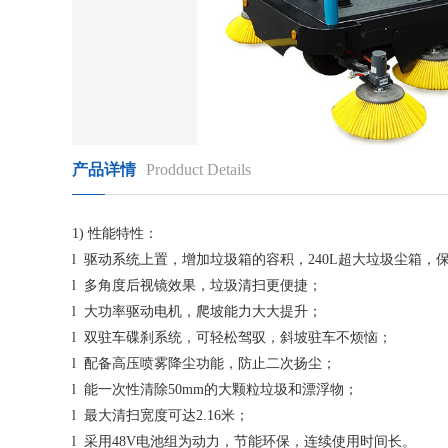
产品详情
Prodduct Details
1) 性能特性：
l 驱动系统上置，增加垃圾箱的容积，240L超大垃圾尘箱，
l 多角度后视镜效果，垃圾清扫更便捷；
l 大功率驱动电机，爬坡能力大大提升；
l 双驻车碟刹系统，可轻松驾驭，斜坡驻车不烦恼；
l 配备高压喷雾降尘功能，防止二次扬尘；
l 能一次性清除50mm的大颗粒垃圾和漂浮物；
l 最大清扫宽度可达2.16米；
l 采用48V电池组为动力，节能环保，连续使用时间长。